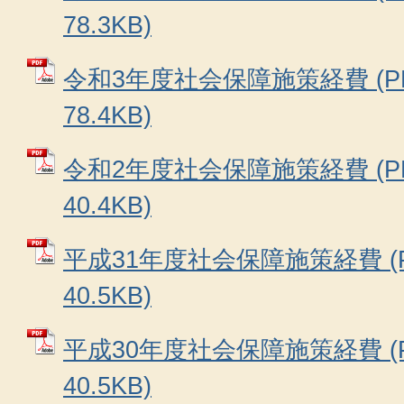
78.3KB)
令和3年度社会保障施策経費 (P
78.4KB)
令和2年度社会保障施策経費 (P
40.4KB)
平成31年度社会保障施策経費 (
40.5KB)
平成30年度社会保障施策経費 (
40.5KB)