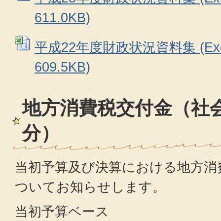
611.0KB)
平成22年度財政状況資料集 (Ex
609.5KB)
地方消費税交付金（社
分）
当初予算及び決算における地方消
ついてお知らせします。
当初予算ベース