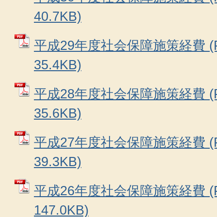
40.7KB)
平成29年度社会保障施策経費 (
35.4KB)
平成28年度社会保障施策経費 (
35.6KB)
平成27年度社会保障施策経費 (
39.3KB)
平成26年度社会保障施策経費 (
147.0KB)