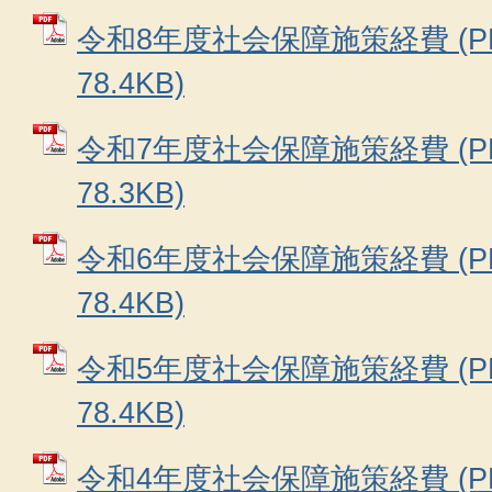
令和8年度社会保障施策経費 (P
78.4KB)
令和7年度社会保障施策経費 (P
78.3KB)
令和6年度社会保障施策経費 (P
78.4KB)
令和5年度社会保障施策経費 (P
78.4KB)
令和4年度社会保障施策経費 (P