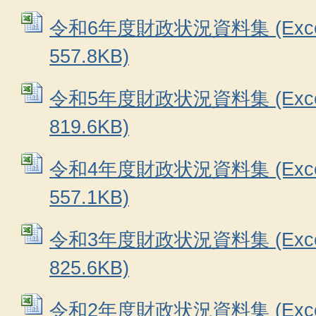
令和6年度財政状況資料集 (Exc
557.8KB)
令和5年度財政状況資料集 (Exc
819.6KB)
令和4年度財政状況資料集 (Exc
557.1KB)
令和3年度財政状況資料集 (Exc
825.6KB)
令和2年度財政状況資料集 (Exc