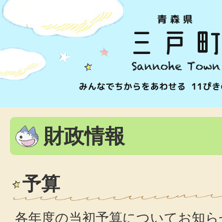
財政情報
予算
各年度の当初予算についてお知ら