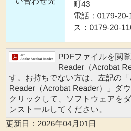
い合わせ先
町43
電話：0179-20
ス：0179-20-11
PDFファイルを閲覧
Reader（Acrobat
す。お持ちでない方は、左記の「A
Reader（Acrobat Reader
クリックして、ソフトウェアを
ンストールしてください。
更新日：2026年04月01日