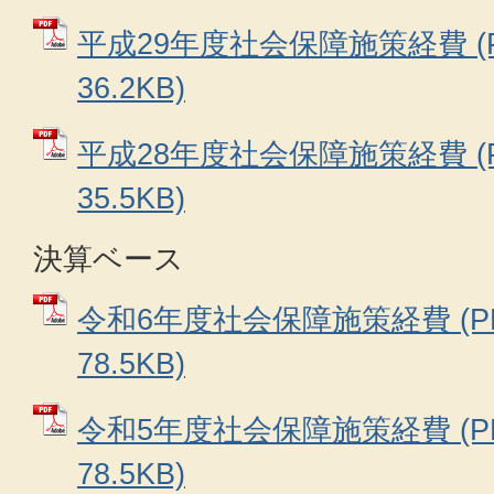
平成29年度社会保障施策経費 (
36.2KB)
平成28年度社会保障施策経費 (
35.5KB)
決算ベース
令和6年度社会保障施策経費 (P
78.5KB)
令和5年度社会保障施策経費 (P
78.5KB)