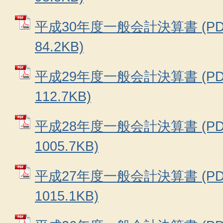
平成30年度一般会計決算書 (P
84.2KB)
平成29年度一般会計決算書 (P
112.7KB)
平成28年度一般会計決算書 (P
1005.7KB)
平成27年度一般会計決算書 (P
1015.1KB)