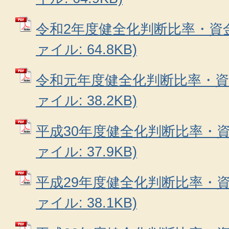
令和2年度健全化判断比率・資金
ァイル: 64.8KB)
令和元年度健全化判断比率・資金
ァイル: 38.2KB)
平成30年度健全化判断比率・資
ァイル: 37.9KB)
平成29年度健全化判断比率・資
ァイル: 38.1KB)