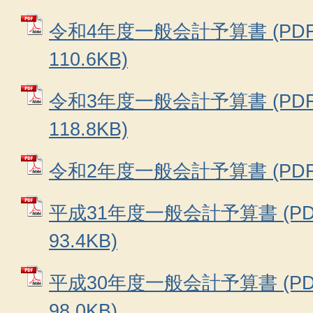
令和4年度一般会計予算書 (PD
110.6KB)
令和3年度一般会計予算書 (PD
118.8KB)
令和2年度一般会計予算書 (PDFフ
平成31年度一般会計予算書 (P
93.4KB)
平成30年度一般会計予算書 (P
98.0KB)