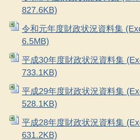
827.6KB)
令和元年度財政状況資料集 (Exc
6.5MB)
平成30年度財政状況資料集 (Ex
733.1KB)
平成29年度財政状況資料集 (Ex
528.1KB)
平成28年度財政状況資料集 (Ex
631.2KB)