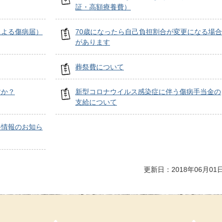
証・高額療養費）
による傷病届）
70歳になったら自己負担割合が変更になる場合
があります
葬祭費について
すか？
新型コロナウイルス感染症に伴う傷病手当金の
支給について
格情報のお知ら
更新日：2018年06月01