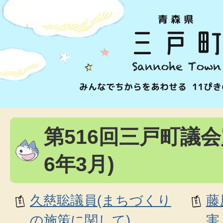
第516回三戸町議会
6年3月)
久慈聡議員(まちづくり
藤
の施策に関して)
害