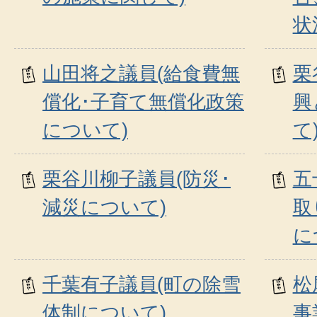
状
山田将之議員(給食費無
栗
償化･子育て無償化政策
興
について)
て
栗谷川柳子議員(防災･
五
減災について)
取
に
千葉有子議員(町の除雪
松
体制について)
事