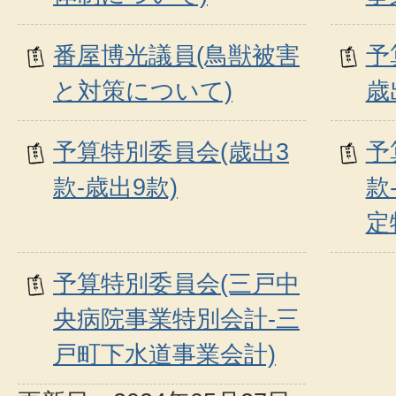
番屋博光議員(鳥獣被害
予
と対策について)
歳
予算特別委員会(歳出3
予
款-歳出9款)
款
定
予算特別委員会(三戸中
央病院事業特別会計-三
戸町下水道事業会計)