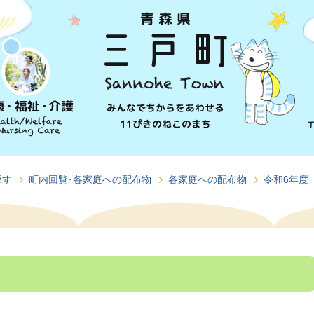
探す
町内回覧･各家庭への配布物
各家庭への配布物
令和6年度