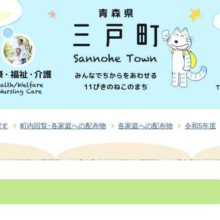
探す
町内回覧･各家庭への配布物
各家庭への配布物
令和5年度