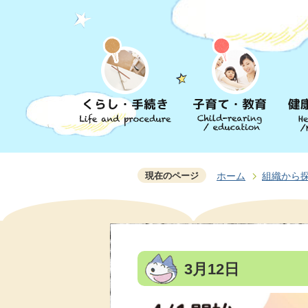
現在のページ
ホーム
組織から
3月12日