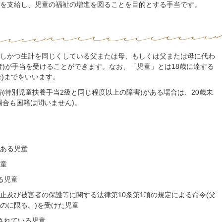
を支給し、児童の福祉の増進を図ることを目的とする手当です。
しかつ生計を同じくしている父または母、もしくは父または母に代わ
者)が手当を受けることができます。なお、「児童」とは18歳に達する
末)までをいいます。
(特別児童扶養手当2級と同じ程度以上の障害)がある場合は、20歳未
場合も国籍は問いません)。
ある児童
童
る児童
止及び被害者の保護等に関する法律第10条第1項の規定による命令(父
のに限る。)を受けた児童
されている児童