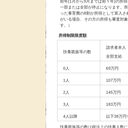
前年(1月から9月までは前々年)の所
一部または全部が停止になります。所
った養育費の8割が所得として算入さ
がいる場合、その方の所得も審査対象
す。）
所得制限限度額
請求者本人
扶養親族等の数
全部支給
0人
69万円
1人
107万円
2人
145万円
3人
183万円
4人以降
以下38万円
扶養親族等の数は税法上の扶養人数に