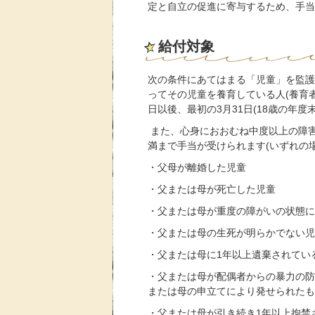
定と自立の促進に寄与するため、手当
給付対象
次の条件にあてはまる「児童」を監護
ってその児童を養育している人(養育
日以後、最初の3月31日(18歳の年度
また、心身におおむね中度以上の障害
満まで手当が受けられます(いずれの
・父母が離婚した児童
・父または母が死亡した児童
・父または母が重度の障がいの状態に
・父または母の生死が明らかでない児
・父または母に1年以上遺棄されてい
・父または母が配偶者からの暴力の防
または母の申立てにより発せられたも
・父または母が引き続き1年以上拘禁