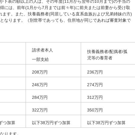
得が下表の額以上の人は、その年度(11月から翌年の10月まで)の手当の
得には、前年(1月から7月までは前々年)に前夫または前妻から受け取
れます。また、扶養義務者(同居している直系血族および兄弟姉妹の方)
となります。（別世帯であっても、住所地が同じであれば審査対象で
請求者本人
扶養義務者/配偶者/孤
児等の養育者
一部支給
208万円
236万円
246万円
274万円
284万円
312万円
322万円
350万円
ずつ加算
以下38万円ずつ加算
以下38万円ずつ加算
なります。