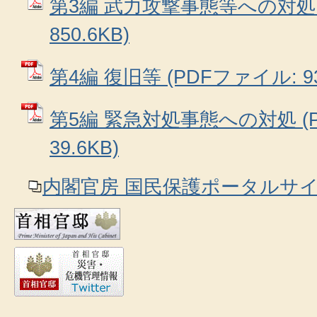
第3編 武力攻撃事態等への対処 
850.6KB)
第4編 復旧等 (PDFファイル: 93
第5編 緊急対処事態への対処 (
39.6KB)
内閣官房 国民保護ポータルサ