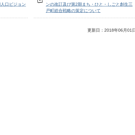
期人口ビジョン
ンの改訂及び第2期まち・ひと・しごと創生三
戸町総合戦略の策定について
更新日：2018年06月01