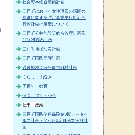
社会資本総合整備計画
三戸町における女性職員の活躍の
推進に関する特定事業主行動計画
行動計画の策定について
日
三戸町公共施設等総合管理計画及
び個別施設計画
三戸町地域防災計画
三戸町国民保護計画
過疎地域持続発展市町村計画
くらし・手続き
子育て・教育
健康・福祉・介護
仕事・産業
三戸町国民健康保険第3期データヘ
ルス計画・第4期特定健診等実施計
画