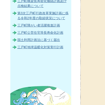
三戸町橋梁長寿命化修繕計画及び
点検結果について
第3次三戸町行政改革実施計画に係
る令和2年度の取組状況について
三戸町障がい者活躍推進計画
三戸町公営住宅等長寿命化計画
国土利用計画法に基づく届出
三戸町地球温暖化対策実行計画