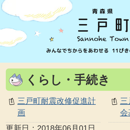
くらし・手続き
三戸町耐震改修促進計
三
画
会
更新日：2018年06月01日