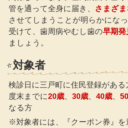
管を通って全身に届き、
さまざま
させてしまうことが明らかになっ
受けて、歯周病やむし歯の
早期発
ましょう。
対象者
検診日に三戸町に住民登録がある
度末までに
20歳
、
30歳
、
40歳
、
5
なる方
※対象者には、『クーポン券』を