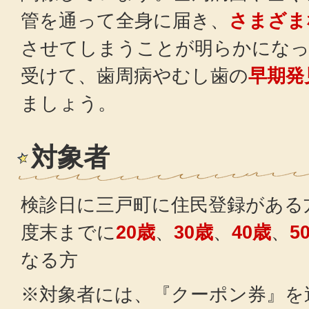
管を通って全身に届き、
さまざま
させてしまうことが明らかになっ
受けて、歯周病やむし歯の
早期発
ましょう。
対象者
検診日に三戸町に住民登録がある
度末までに
20歳
、
30歳
、
40歳
、
5
なる方
※対象者には、『クーポン券』を