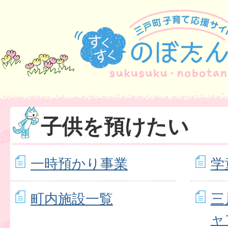
子供を預けたい
一時預かり事業
学
町内施設一覧
三
ャ